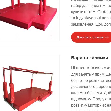
набір для юних гімнас
купити оптом. Оскіль
та індивідуальні вар
замовлення, щоб доп
Дивитись більше >>
Бари та килимки
Ці штанги та килимки
для занять у приміще
безпечно розвиватися
досвідченого виробни
килимок безпеки. Доб
відпочинку. Продукт 
розвитку моторних на