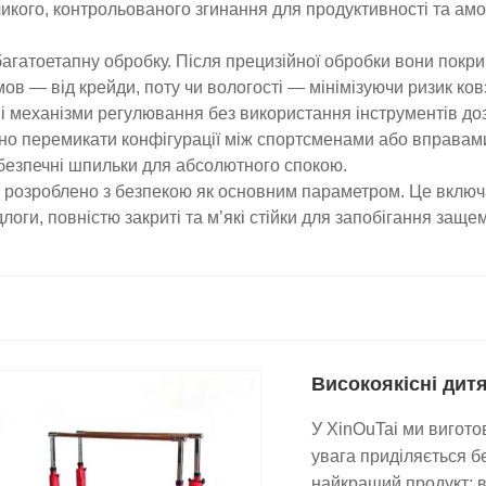
еликого, контрольованого згинання для продуктивності та а
агатоетапну обробку. Після прецизійної обробки вони покр
мов — від крейди, поту чи вологості — мінімізуючи ризик ков
і механізми регулювання без використання інструментів до
но перемикати конфігурації між спортсменами або вправами
безпечні шпильки для абсолютного спокою.
розроблено з безпекою як основним параметром. Це включає
ги, повністю закриті та м’які стійки для запобігання защем
Високоякісні дитя
У XinOuTai ми вигот
увага приділяється б
найкращий продукт: в