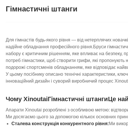
Гімнастичні штанги
Для гімнастів будь-якого рівня — від нетерплячих новачк
надійне обладнання професійного рівня.
Бруси гімнастич
набору є критичним рішенням, яке впливає на безпеку, пр
потреб гімнастики, щоб створити грифи, які пропонують 
подорожі спортсменів обладнанням, яке відповідає най
У цьому посібнику описано технічні характеристики, ключ
інноваційний дизайн і суворий виробничий процес Xinout
Чому Xinoutai
Гімнастичні штанги
Це на
Апарати Xinoutai розроблені з особливою метою: відтвори
Ми досягаємо цього за допомогою кількох основних прин
Сталева конструкція конкурентного рівня:
Ми викор