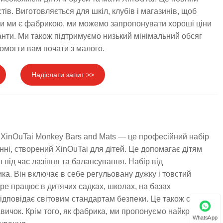
тів. Виготовляється для шкіл, клубів і магазинів, щоб
ки ми є фабрикою, ми можемо запропонувати хороші ціни
іанти. Ми також підтримуємо низький мінімальний обсяг
омогти вам почати з малого.
Надіслати запит >>
 XinOuTai Monkey Bars and Mats — це професійний набір
нні, створений XinOuTai для дітей. Це допомагає дітям
 під час лазіння та балансування. Набір від
ка. Він включає в себе регульовану дужку і товстий
ре працює в дитячих садках, школах, на базах
відповідає світовим стандартам безпеки. Це також сприяє
вичок. Крім того, як фабрика, ми пропонуємо найкращі
WhatsApp