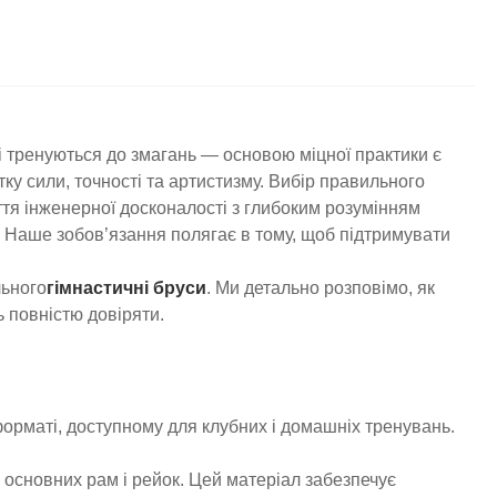
кі тренуються до змагань — основою міцної практики є
ку сили, точності та артистизму. Вибір правильного
ття інженерної досконалості з глибоким розумінням
. Наше зобов’язання полягає в тому, щоб підтримувати
льного
гімнастичні бруси
. Ми детально розповімо, як
 повністю довіряти.
 форматі, доступному для клубних і домашніх тренувань.
 основних рам і рейок. Цей матеріал забезпечує