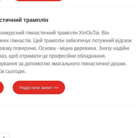
стичний трамплін
онкурсний гімнастичний трамплін XinOuTai. Він
них гімнастів. Цей трамплін забезпечує потужний відскок
ковзку поверхню. Основа - міцна деревина. Знизу надійні
раз, щоб отримати це професійне обладнання.
ування за допомогою змагального гімнастичної дошки.
ai сьогодні.
Надіслати запит >>
»