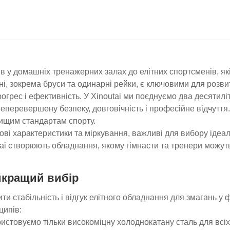
ів у домашніх тренажерних залах до елітних спортсменів, я
ні
, зокрема бруси та одинарні рейки, є ключовими для розвит
огрес і ефективність. У Xinoutai ми поєднуємо два десятилі
неперевершену безпеку, довговічність і професійне відчуття
вищим стандартам спорту.
ові характеристики та міркування, важливі для вибору ідеа
ai створюють обладнання, якому гімнасти та тренери можуть
йкращий вибір
ти стабільність і відгук елітного обладнання для змагань у
ципів:
истовуємо тільки високоміцну холоднокатану сталь для всіх