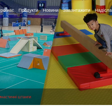
ро нас
Продукти
Новини
Завантажити
Надісла
мнастичні штанги