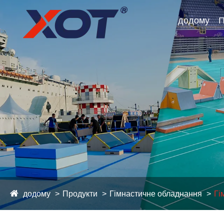
додому
П
додому
Продукти
Гімнастичне обладнання
Гі