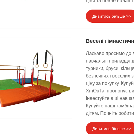
ціни та повне налашт
Дивитись більше >>
Веселі гімнастичн
Ласкаво просимо до в
навчальні приладдя д
турники, бруси, кільц
безпечних і веселих 
ціну за покупку. Купу
XinOuTai пропонує вис
Інвестуйте в ці навча
Купуйте наші комбіна
дітям. Почніть робити
Дивитись більше >>