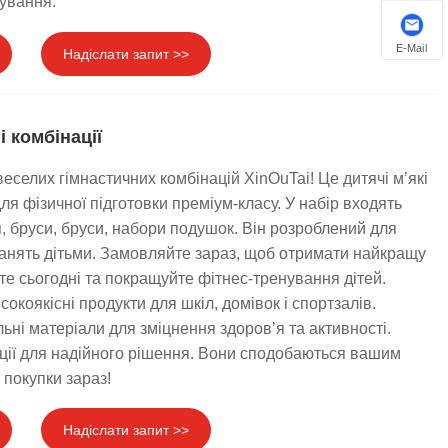
ування.
E-Mail
Надіслати запит >>
і комбінації
еселих гімнастичних комбінацій XinOuTai! Це дитячі м’які
ля фізичної підготовки преміум-класу. У набір входять
я, бруси, бруси, набори подушок. Він розроблений для
занять дітьми. Замовляйте зараз, щоб отримати найкращу
йте сьогодні та покращуйте фітнес-тренування дітей.
окоякісні продукти для шкіл, домівок і спортзалів.
льні матеріали для зміцнення здоров’я та активності.
ції для надійного рішення. Вони сподобаються вашим
 покупки зараз!
Надіслати запит >>