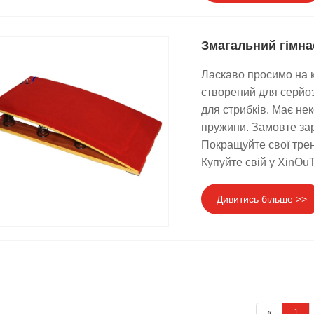
Змагальний гімна
Ласкаво просимо на к
створений для серйоз
для стрибків. Має не
пружини. Замовте за
Покращуйте свої трен
Купуйте свій у XinOuT
Дивитись більше >>
«
1