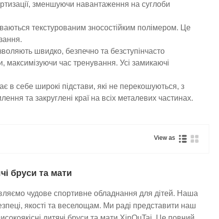
мортизації, зменшуючи навантаження на суглоби
иваються текстурованим зносостійким полімером. Це
зання.
зволяють швидко, безпечно та безступінчасто
, максимізуючи час тренування. Усі замикаючі
 в себе широкі підстави, які не перекошуються, з
лення та закруглені краї на всіх металевих частинах.
View as
чі бруси та мати
овляємо чудове спортивне обладнання для дітей. Наша
езпеці, якості та веселощам. Ми раді представити наш
исокоякісні дитячі бруси та мати XinOuTai. Це повний