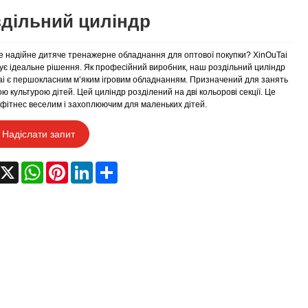
здільний циліндр
е надійне дитяче тренажерне обладнання для оптової покупки? XinOuTai
є ідеальне рішення. Як професійний виробник, наш роздільний циліндр
ai є першокласним м’яким ігровим обладнанням. Призначений для занять
ю культурою дітей. Цей циліндр розділений на дві кольорові секції. Це
фітнес веселим і захоплюючим для маленьких дітей.
Надіслати запит
acebook
X
WhatsApp
Pinterest
LinkedIn
Share