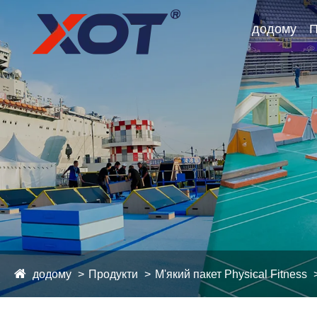
додому
П
додому
Продукти
М'який пакет Physical Fitness