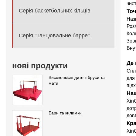
чист
Серія баскетбольних кільців
Точ
Назв
Роз
Коль
Серія "Танцювальне барре".
Зовн
Вну
Де 
нові продукти
Спл
Високоякісні дитячі бруси та
для
мати
підх
Наш
Xin
дот
Бари та килимки
дов
Кра
XinO