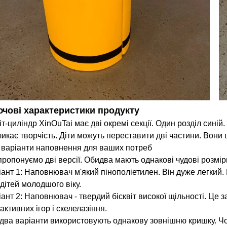
чові характеристики продукту
т-циліндр XinOuTai має дві окремі секції. Один розділ сині
ликає творчість. Діти можуть переставити дві частини. Вони
 варіанти наповнення для ваших потреб
пропонуємо дві версії. Обидва мають однакові чудові розмі
іант 1: Наповнювач м'який пінополіетилен. Він дуже легкий. 
дітей молодшого віку.
ант 2: Наповнювач - твердий бісквіт високої щільності. Це 
активних ігор і скелелазіння.
два варіанти використовують однакову зовнішню кришку. Чох