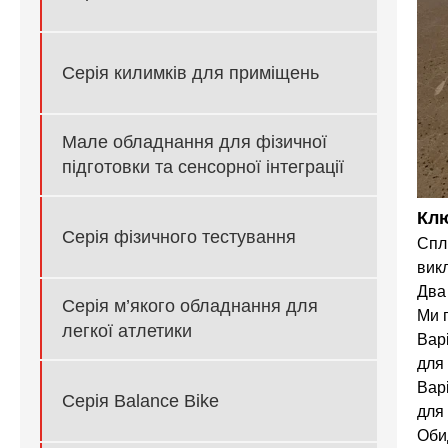
Серія килимків для приміщень
Мале обладнання для фізичної
підготовки та сенсорної інтеграції
Клю
Серія фізичного тестування
Сплі
вик
Два
Серія м’якого обладнання для
Ми 
легкої атлетики
Вар
для 
Варі
Серія Balance Bike
для 
Оби