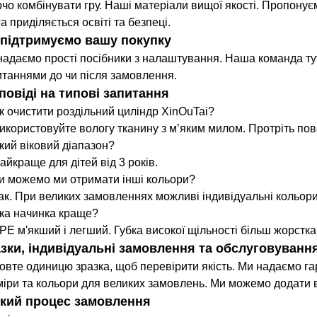
рчо комбінувати гру. Наші матеріали вищої якості. Пропонує
а приділяється освіті та безпеці.
підтримуємо вашу покупку
надаємо прості посібники з налаштування. Наша команда тут
итаннями до чи після замовлення.
повіді на типові запитання
Як очистити роздільний циліндр XinOuTai?
Використовуйте вологу тканину з м’яким милом. Протріть по
Який віковий діапазон?
айкраще для дітей від 3 років.
Чи можемо ми отримати інші кольори?
Так. При великих замовленнях можливі індивідуальні кольори
Яка начинка краще?
EPE м'якший і легший. Губка високої щільності більш жорстк
зки, індивідуальні замовлення та обслуговуванн
овте одиницю зразка, щоб перевірити якість. Ми надаємо г
міри та кольори для великих замовлень. Ми можемо додати в
кий процес замовлення