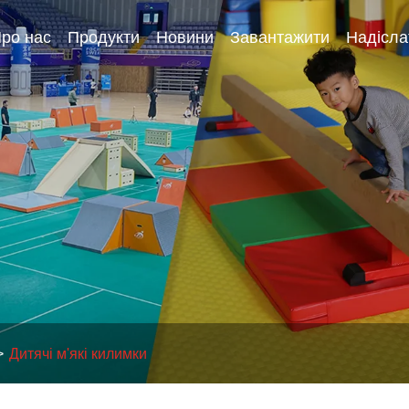
ро нас
Продукти
Новини
Завантажити
Надісла
Дитячі м'які килимки