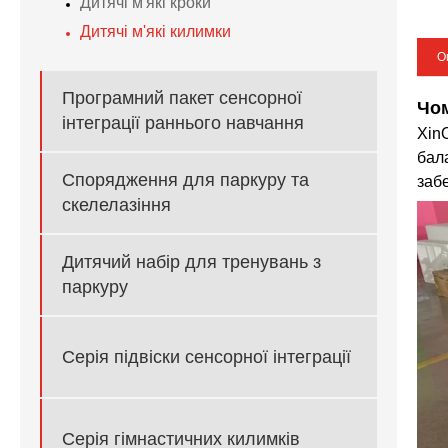
Дитячі м'які кроки
Дитячі м'які килимки
О
Програмний пакет сенсорної
Чом
інтеграції раннього навчання
XinO
бал
Спорядження для паркуру та
заб
скелелазіння
Дитячий набір для тренувань з
паркуру
Серія підвіски сенсорної інтеграції
Серія гімнастичних килимків