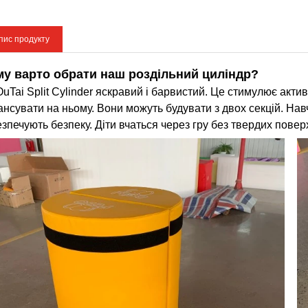
пис продукту
у варто обрати наш роздільний циліндр?
uTai Split Cylinder яскравий і барвистий. Це стимулює актив
ансувати на ньому. Вони можуть будувати з двох секцій. Навч
езпечують безпеку. Діти вчаться через гру без твердих повер