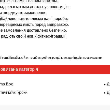
яжіться з нами з вашим запитом.
надсилаємо вам детальну пропозицію.
затверджуєте замовлення.
дбайливо виготовляємо ваші вироби.
перевіряємо якість перед відправкою.
е замовлення доставлено безпечно.
 радіють своїй новій фітнес-іграшці!
і теги: Китайський оптовий виробник роздільних циліндрів, постачальник
ов'язана категорія
mp Box
Д
тячі м'які кроки
Д