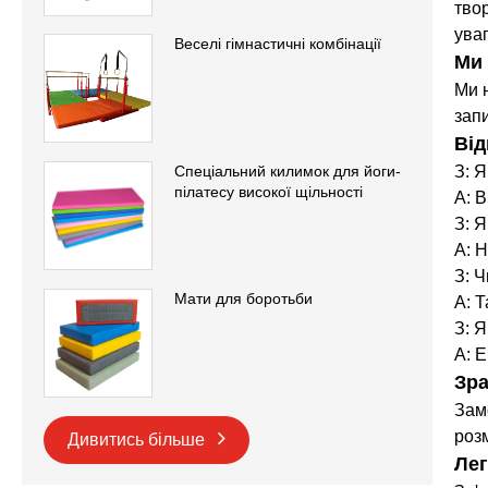
тво
уваг
Веселі гімнастичні комбінації
Ми 
Ми 
зап
Від
З: 
Спеціальний килимок для йоги-
пілатесу високої щільності
A: 
З: 
A: Н
З: 
Мати для боротьби
A: 
З: 
A: 
Зра
Зам
роз
Дивитись більше
Лег