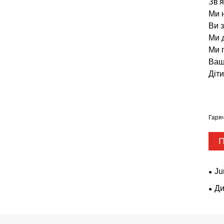
Зв'
Ми 
Ви 
Ми 
Ми 
Ваш
Діти
Гаряч
П
Ju
Ди