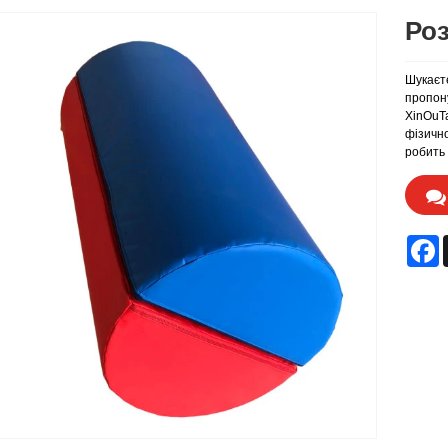
Ро
Шукаєт
пропону
XinOuT
фізично
робить 
F