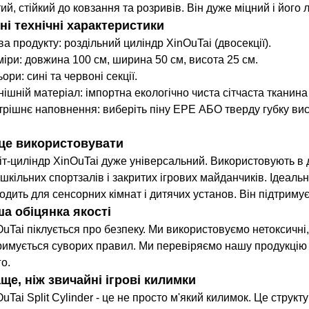
ий, стійкий до ковзання та розривів. Він дуже міцний і його 
ні технічні характеристики
а продукту: роздільний циліндр XinOuTai (двосекції).
міри: довжина 100 см, ширина 50 см, висота 25 см.
ори: сині та червоні секції.
ішній матеріал: імпортна екологічно чиста сітчаста тканина 
трішнє наповнення: виберіть піну EPE АБО тверду губку висо
це використовувати
іт-циліндр XinOuTai дуже універсальний. Використовують в 
 шкільних спортзалів і закритих ігрових майданчиків. Ідеаль
одить для сенсорних кімнат і дитячих установ. Він підтримує 
а обіцянка якості
OuTai піклується про безпеку. Ми використовуємо нетоксичні
римується суворих правил. Ми перевіряємо нашу продукцію 
го.
ще, ніж звичайні ігрові килимки
uTai Split Cylinder - це не просто м'який килимок. Це струк