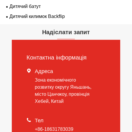
Дитячий батут
Дитячий килимок Backflip
Надіслати запит
Контактна інформація

Адреса
Зона економічного
розвитку округу Яньшань,
місто Цанчжоу, провінція
Хебей, Китай

Тел
+86-18631783039