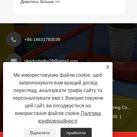
+86-18631783039
rikadoshelby28@gmail.com
X
Ми використовуємо файли cookie, щоб
Зона економічного розвитку округу Яньшань,
запропонувати вам кращий досвід
місто Цанчжоу, провінція Хебей, Китай
перегляду, аналізувати трафік сайту та
персоналізувати вміст. Використовуючи
цей сайт, ви погоджуєтеся на
© 2025 Hebei Xinoutai Teaching Equipment Manufacturing Co.,
використання файлів cookie.
Політика
Ltd. Усі права захищено.
Links
|
Sitemap
|
RSS
|
конфіденційності
XML
|
Політика конфіденційності
|
Відхиляти
прийняти