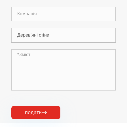
подати
