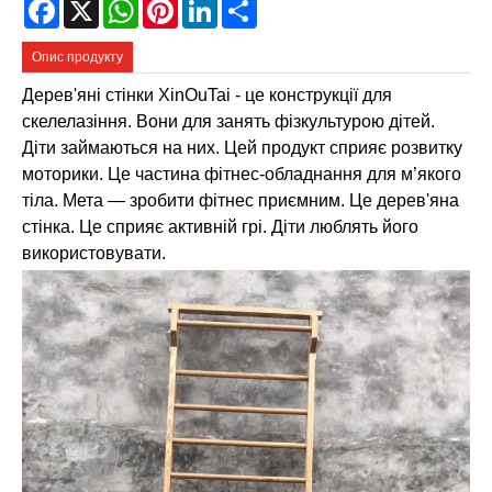
Facebook
X
WhatsApp
Pinterest
LinkedIn
Share
Опис продукту
Дерев'яні стінки XinOuTai - це конструкції для
скелелазіння. Вони для занять фізкультурою дітей.
Діти займаються на них. Цей продукт сприяє розвитку
моторики. Це частина фітнес-обладнання для м’якого
тіла. Мета — зробити фітнес приємним. Це дерев'яна
стінка. Це сприяє активній грі. Діти люблять його
використовувати.